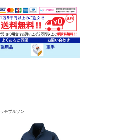
ェア
クセサリー
作業用軍手
トレッチブルゾン