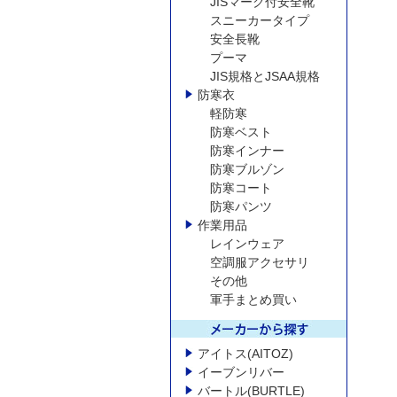
JISマーク付安全靴
スニーカータイプ
安全長靴
プーマ
JIS規格とJSAA規格
防寒衣
軽防寒
防寒ベスト
防寒インナー
防寒ブルゾン
防寒コート
防寒パンツ
作業用品
レインウェア
空調服アクセサリ
その他
軍手まとめ買い
アイトス(AITOZ)
イーブンリバー
バートル(BURTLE)