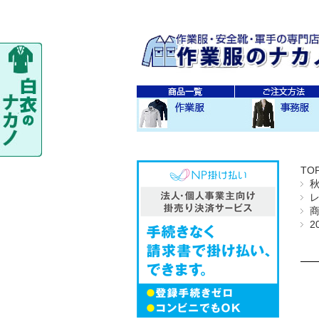
秋・冬作業服
春・夏作業服
レディス作業服
空調服
防寒衣
秋冬 素材・種類別
春夏 素材・種類別
CO-COS
SOWA
TS-DESIGN
ジーベック
バートル
アイトス
秋・冬事務服
春・夏事務服
TO
2