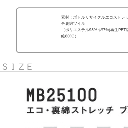
素材：ボトルリサイクルエコストレ
チ裏綿ツイル
（ポリエステル93%･綿7%(再生PET
維80%)）