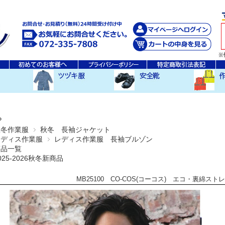
秋・冬ツヅキ服
春・夏ツヅキ服
防寒ツヅキ服
EDWINツヅキ服
スニーカータイプ
安全長靴
レインウ
空調服ア
その他
P
秋冬作業服
秋冬 長袖ジャケット
レディス作業服
レディス作業服 長袖ブルゾン
商品一覧
025-2026秋冬新商品
MB25100 CO-COS(コーコス) エコ・裏綿ス