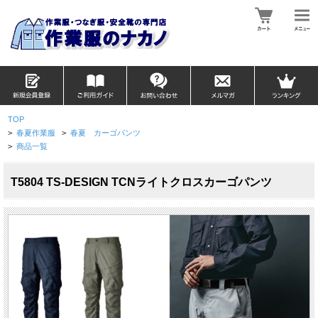
TOP
>
春夏作業服
>
春夏 カーゴパンツ
>
商品一覧
T5804 TS-DESIGN TCNライトクロスカーゴパンツ