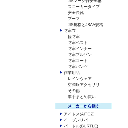
JISマーク付安全靴
スニーカータイプ
安全長靴
プーマ
JIS規格とJSAA規格
防寒衣
軽防寒
防寒ベスト
防寒インナー
防寒ブルゾン
防寒コート
防寒パンツ
作業用品
レインウェア
空調服アクセサリ
その他
軍手まとめ買い
アイトス(AITOZ)
イーブンリバー
バートル(BURTLE)