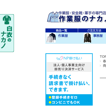
秋・冬作業服
春・夏作業服
レディス作業服
空調服
防寒衣
秋冬 素材・種類別
春夏 素材・種類別
CO-COS
SOWA
TS-DESIGN
ジーベック
バートル
アイトス
秋・冬事務服
春・夏事務服
TO