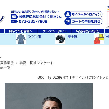
秋・冬ツヅキ服
春・夏ツヅキ服
防寒ツヅキ服
EDWINツヅキ服
スニーカータイプ
安全長靴
レインウ
空調服ア
その他
P
春夏作業服
春夏 長袖ジャケット
商品一覧
5806 TS-DESIGN(ＴＳデザイン) TCNライト