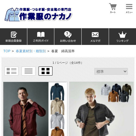
TOP
>
春夏素材別・種類別
>
春夏 綿高混率
1 / 1ページ
（全14件）