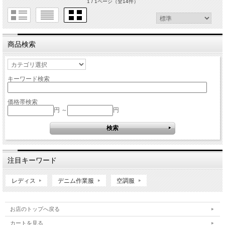
1 / 1ページ
（全14件）
商品検索
キーワード検索
価格帯検索
円 ～
円
注目キーワード
レディス
デニム作業服
空調服
お店のトップへ戻る
カートを見る